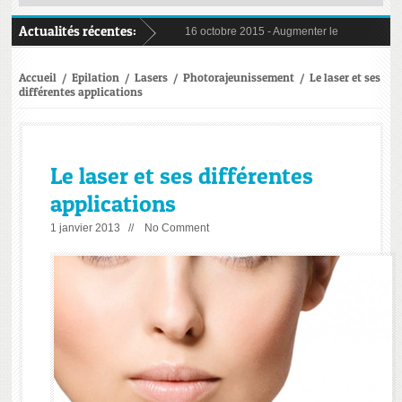
Actualités récentes:
16 octobre 2015 -
Augmenter le volume de ses l
5 juin 2015 -
Et si vous passiez l’été sans épilat
23 juin 2014 -
Booster l’éclat de son visage: Qu
24 septembre 2014 -
Injections: on commence 
Accueil
/
Epilation
/
Lasers
/
Photorajeunissement
/
Le laser et ses
différentes applications
Le laser et ses différentes
applications
1 janvier 2013 //
No Comment