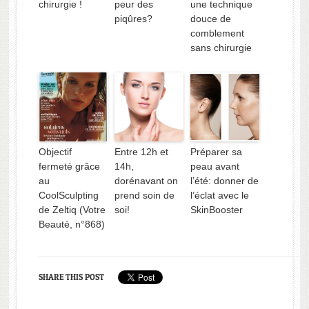
chirurgie !
peur des
une technique
piqûres?
douce de
comblement
sans chirurgie
Objectif
Entre 12h et
Préparer sa
fermeté grâce
14h,
peau avant
au
dorénavant on
l’été: donner de
CoolSculpting
prend soin de
l’éclat avec le
de Zeltiq (Votre
soi!
SkinBooster
Beauté, n°868)
SHARE THIS POST