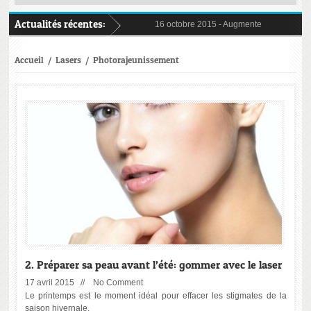
Actualités récentes:
16 octobre 2015 -
Augmenter le volume de 
5 juin 2015 -
Et si vous passiez l’été sans é
23 juin 2014 -
Booster l’éclat de son visage
24 septembre 2014 -
Injections: on comme
Accueil
/
Lasers
/
Photorajeunissement
2. Préparer sa peau avant l’été: gommer avec le laser
17 avril 2015 //
No Comment
Le printemps est le moment idéal pour effacer les stigmates de la
saison hivernale.